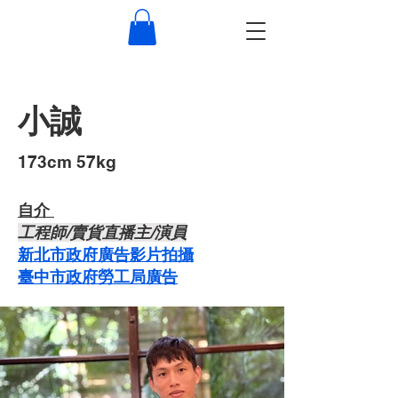
小誠
​173cm 57kg
自介 ​
​工程師/賣貨直播主/演員
新北市政府廣告影片拍攝
臺中市政府勞工局廣告