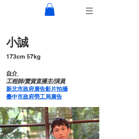
小誠
​173cm 57kg
自介 ​
​工程師/賣貨直播主/演員
新北市政府廣告影片拍攝
臺中市政府勞工局廣告