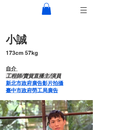
小誠
​173cm 57kg
自介 ​
​工程師/賣貨直播主/演員
新北市政府廣告影片拍攝
臺中市政府勞工局廣告