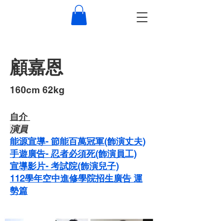
顧嘉恩
​160cm 62kg
自介 ​
演員
能源宣導- 節能百萬冠軍(飾演丈夫)
手遊廣告- 忍者必須死(飾演員工)
宣導影片- 考試院(飾演兒子)
112學年空中進修學院招生廣告 運
勢篇