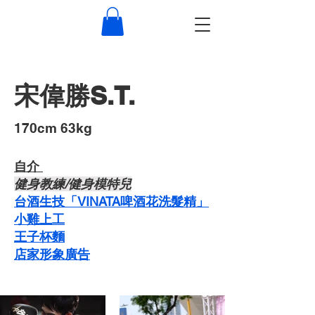
宋偉勝S.T.
​170cm 63kg
自介 ​
​健身教練/健身模特兒
台酒生技「VINATA啤酒花洗髮精」
​小雞上工
​王子杯麵
​店家形象廣告