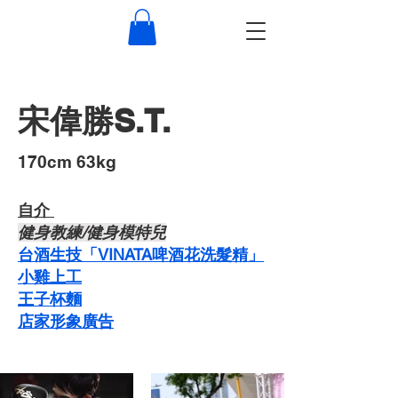
宋偉勝S.T.
​170cm 63kg
自介 ​
​健身教練/健身模特兒
台酒生技「VINATA啤酒花洗髮精」
​小雞上工
​王子杯麵
​店家形象廣告