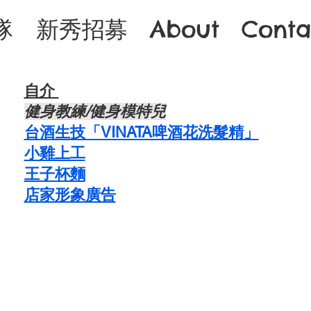
隊
新秀招募
About
Conta
自介 ​
​健身教練/健身模特兒
台酒生技「VINATA啤酒花洗髮精」
​小雞上工
​王子杯麵
​店家形象廣告