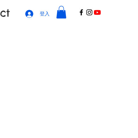
ct
登入