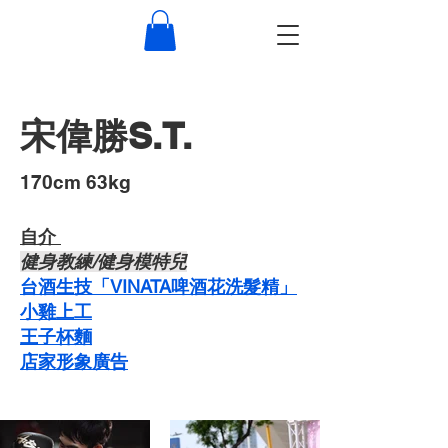
宋偉勝S.T.
​170cm 63kg
自介 ​
​健身教練/健身模特兒
台酒生技「VINATA啤酒花洗髮精」
​小雞上工
​王子杯麵
​店家形象廣告