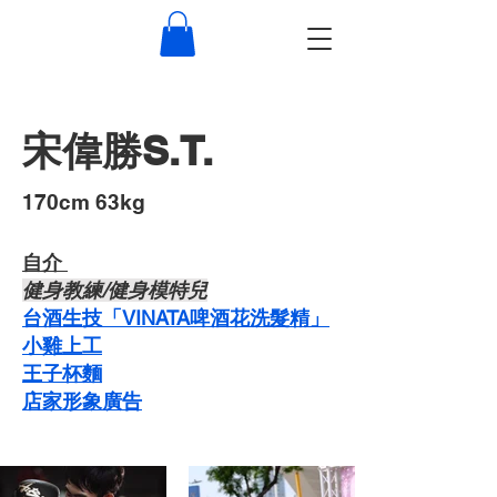
宋偉勝S.T.
​170cm 63kg
自介 ​
​健身教練/健身模特兒
台酒生技「VINATA啤酒花洗髮精」
​小雞上工
​王子杯麵
​店家形象廣告