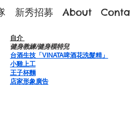
隊
新秀招募
About
Conta
自介 ​
​健身教練/健身模特兒
台酒生技「VINATA啤酒花洗髮精」
​小雞上工
​王子杯麵
​店家形象廣告