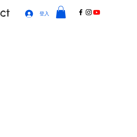
ct
登入