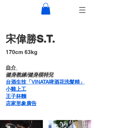
宋偉勝S.T.
​170cm 63kg
自介 ​
​健身教練/健身模特兒
台酒生技「VINATA啤酒花洗髮精」
​小雞上工
​王子杯麵
​店家形象廣告