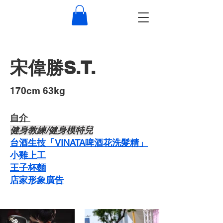
宋偉勝S.T.
​170cm 63kg
自介 ​
​健身教練/健身模特兒
台酒生技「VINATA啤酒花洗髮精」
​小雞上工
​王子杯麵
​店家形象廣告