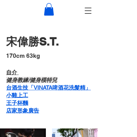
宋偉勝S.T.
​170cm 63kg
自介 ​
​健身教練/健身模特兒
台酒生技「VINATA啤酒花洗髮精」
​小雞上工
​王子杯麵
​店家形象廣告