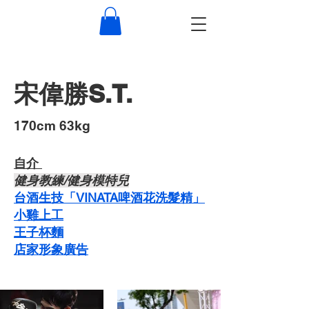
宋偉勝S.T.
​170cm 63kg
自介 ​
​健身教練/健身模特兒
台酒生技「VINATA啤酒花洗髮精」
​小雞上工
​王子杯麵
​店家形象廣告