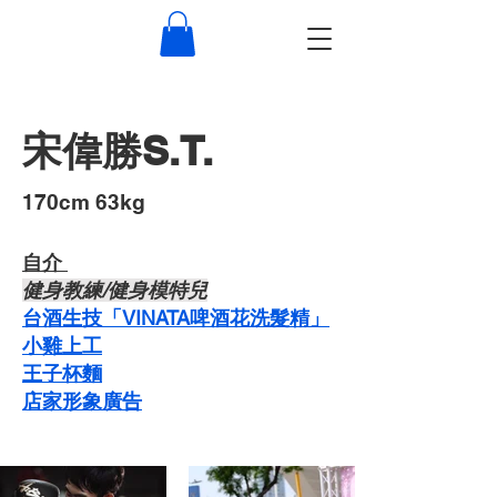
宋偉勝S.T.
​170cm 63kg
自介 ​
​健身教練/健身模特兒
台酒生技「VINATA啤酒花洗髮精」
​小雞上工
​王子杯麵
​店家形象廣告