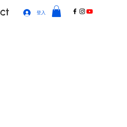
ct
登入