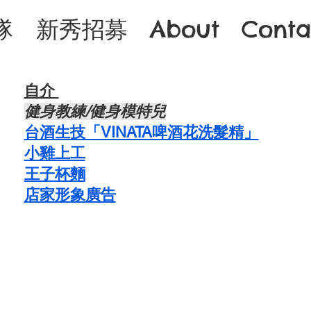
隊
新秀招募
About
Conta
自介 ​
​健身教練/健身模特兒
台酒生技「VINATA啤酒花洗髮精」
​小雞上工
​王子杯麵
​店家形象廣告