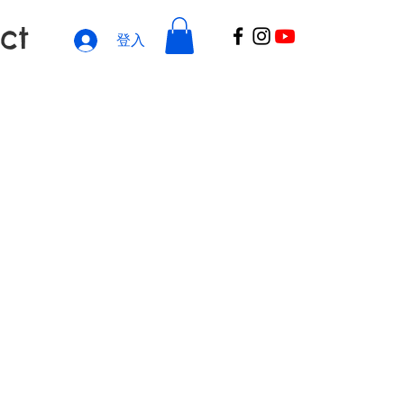
ct
登入