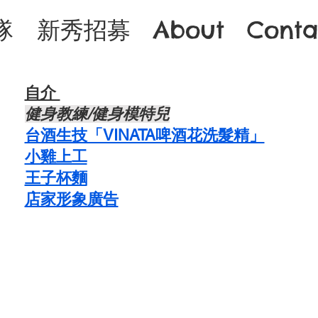
隊
新秀招募
About
Conta
自介 ​
​健身教練/健身模特兒
台酒生技「VINATA啤酒花洗髮精」
​小雞上工
​王子杯麵
​店家形象廣告