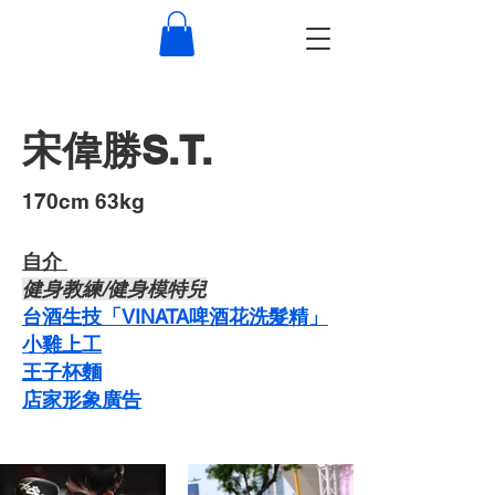
宋偉勝S.T.
​170cm 63kg
自介 ​
​健身教練/健身模特兒
台酒生技「VINATA啤酒花洗髮精」
​小雞上工
​王子杯麵
​店家形象廣告