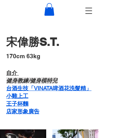
宋偉勝S.T.
​170cm 63kg
自介 ​
​健身教練/健身模特兒
台酒生技「VINATA啤酒花洗髮精」
​小雞上工
​王子杯麵
​店家形象廣告