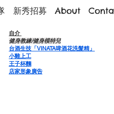
隊
新秀招募
About
Conta
自介 ​
​健身教練/健身模特兒
台酒生技「VINATA啤酒花洗髮精」
​小雞上工
​王子杯麵
​店家形象廣告