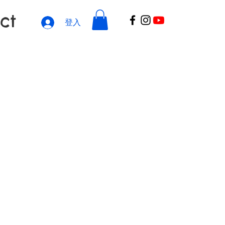
ct
登入