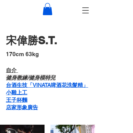
宋偉勝S.T.
​170cm 63kg
自介 ​
​健身教練/健身模特兒
台酒生技「VINATA啤酒花洗髮精」
​小雞上工
​王子杯麵
​店家形象廣告