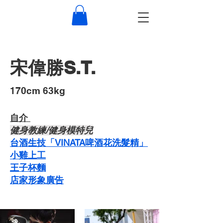
宋偉勝S.T.
​170cm 63kg
自介 ​
​健身教練/健身模特兒
台酒生技「VINATA啤酒花洗髮精」
​小雞上工
​王子杯麵
​店家形象廣告