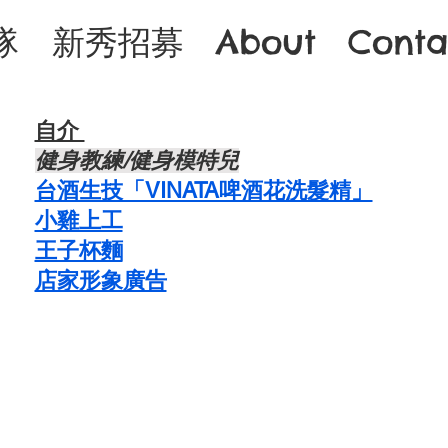
隊
新秀招募
About
Conta
自介 ​
​健身教練/健身模特兒
台酒生技「VINATA啤酒花洗髮精」
​小雞上工
​王子杯麵
​店家形象廣告