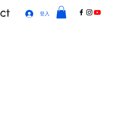
ct
登入