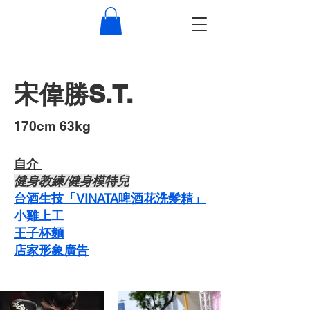
宋偉勝S.T.
​170cm 63kg
自介 ​
​健身教練/健身模特兒
台酒生技「VINATA啤酒花洗髮精」
​小雞上工
​王子杯麵
​店家形象廣告