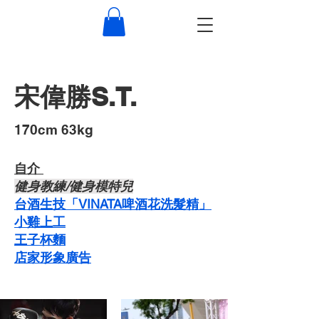
宋偉勝S.T.
​170cm 63kg
自介 ​
​健身教練/健身模特兒
台酒生技「VINATA啤酒花洗髮精」
​小雞上工
​王子杯麵
​店家形象廣告