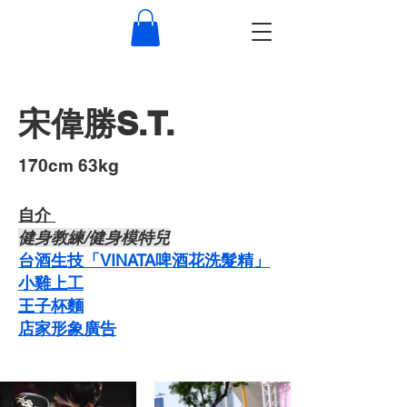
宋偉勝S.T.
​170cm 63kg
自介 ​
​健身教練/健身模特兒
台酒生技「VINATA啤酒花洗髮精」
​小雞上工
​王子杯麵
​店家形象廣告