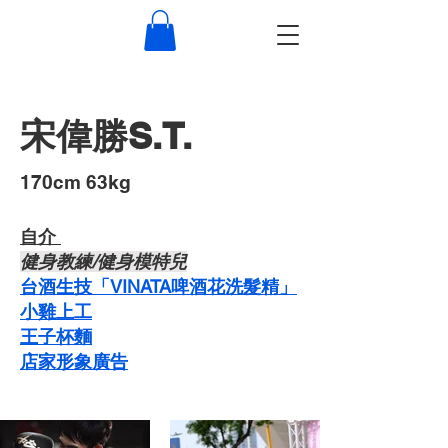
宋偉勝S.T.
​170cm 63kg
自介 ​
​健身教練/健身模特兒
台酒生技「VINATA啤酒花洗髮精」
​小雞上工
​王子杯麵
​店家形象廣告