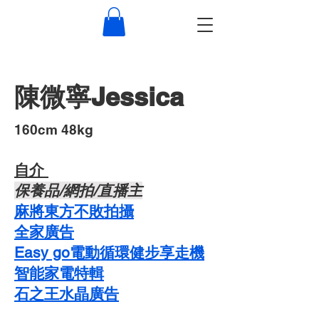
陳微寧Jessica
​160cm 48kg
自介 ​
​保養品/網拍/直播主
麻將東方不敗拍攝
​全家廣告
Easy go電動循環健步享走機
智能家電特輯
石之王水晶廣告