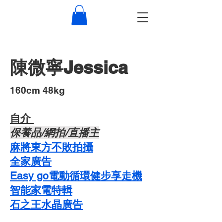
陳微寧Jessica
​160cm 48kg
自介 ​
​保養品/網拍/直播主
麻將東方不敗拍攝
​全家廣告
Easy go電動循環健步享走機
智能家電特輯
石之王水晶廣告