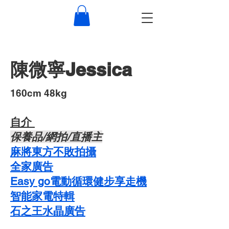
陳微寧Jessica
​160cm 48kg
自介 ​
​保養品/網拍/直播主
麻將東方不敗拍攝
​全家廣告
Easy go電動循環健步享走機
智能家電特輯
石之王水晶廣告