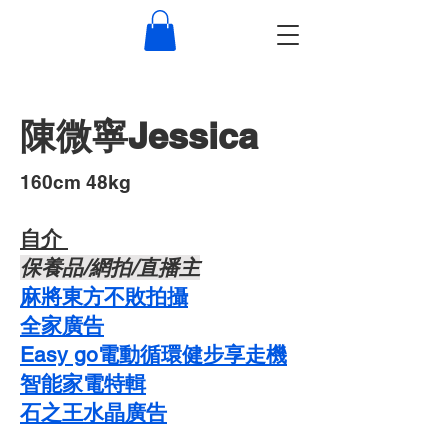
陳微寧Jessica
​160cm 48kg
自介 ​
​保養品/網拍/直播主
麻將東方不敗拍攝
​全家廣告
Easy go電動循環健步享走機
智能家電特輯
石之王水晶廣告