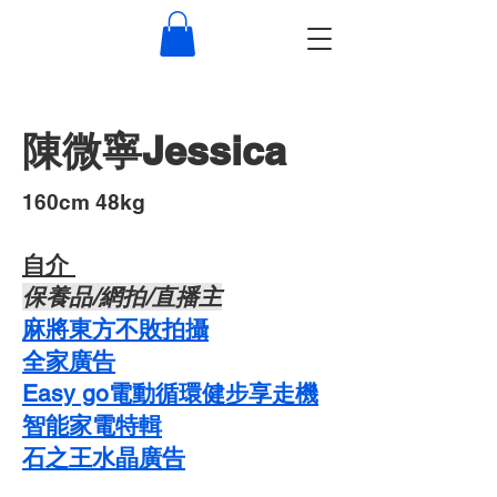
陳微寧Jessica
​160cm 48kg
自介 ​
​保養品/網拍/直播主
麻將東方不敗拍攝
​全家廣告
Easy go電動循環健步享走機
智能家電特輯
石之王水晶廣告