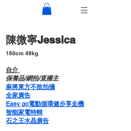
陳微寧Jessica
​160cm 48kg
自介 ​
​保養品/網拍/直播主
麻將東方不敗拍攝
​全家廣告
Easy go電動循環健步享走機
智能家電特輯
石之王水晶廣告