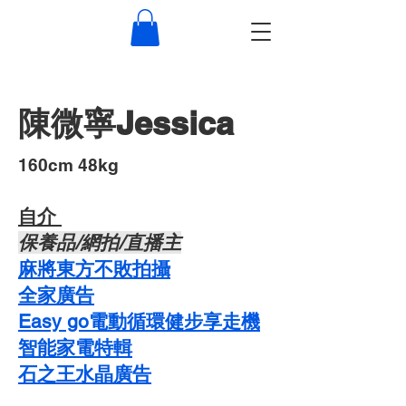
陳微寧Jessica
​160cm 48kg
自介 ​
​保養品/網拍/直播主
麻將東方不敗拍攝
​全家廣告
Easy go電動循環健步享走機
智能家電特輯
石之王水晶廣告