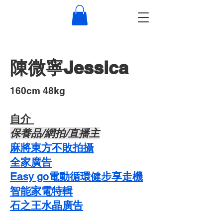
陳微寧Jessica
​160cm 48kg
自介 ​
​保養品/網拍/直播主
麻將東方不敗拍攝
​全家廣告
Easy go電動循環健步享走機
智能家電特輯
石之王水晶廣告