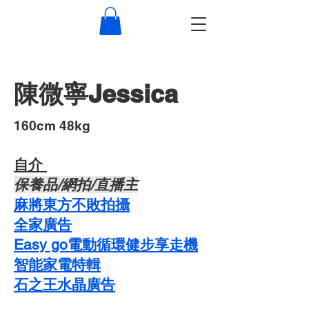
陳微寧Jessica
​160cm 48kg
自介 ​
​保養品/網拍/直播主
麻將東方不敗拍攝
​全家廣告
Easy go電動循環健步享走機
智能家電特輯
石之王水晶廣告