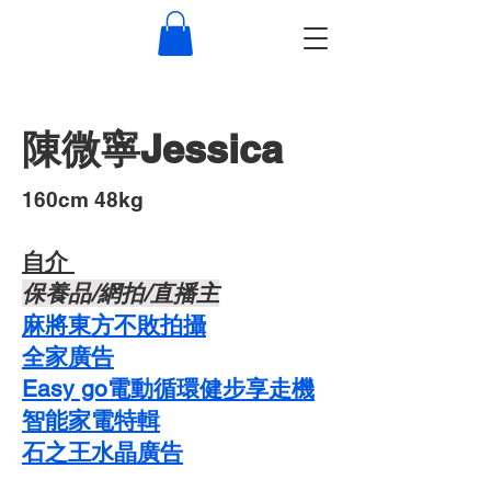
陳微寧Jessica
​160cm 48kg
自介 ​
​保養品/網拍/直播主
麻將東方不敗拍攝
​全家廣告
Easy go電動循環健步享走機
智能家電特輯
石之王水晶廣告