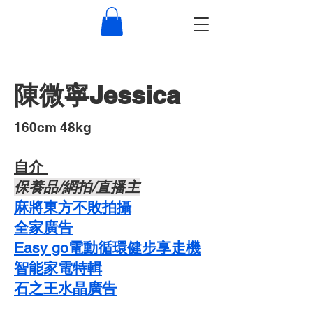
陳微寧Jessica
​160cm 48kg
自介 ​
​保養品/網拍/直播主
麻將東方不敗拍攝
​全家廣告
Easy go電動循環健步享走機
智能家電特輯
石之王水晶廣告