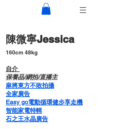
陳微寧Jessica
​160cm 48kg
自介 ​
​保養品/網拍/直播主
麻將東方不敗拍攝
​全家廣告
Easy go電動循環健步享走機
智能家電特輯
石之王水晶廣告