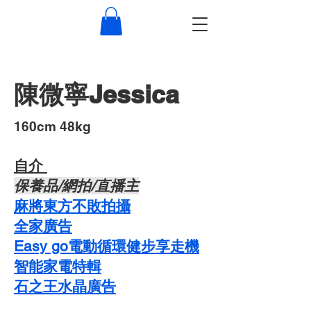
陳微寧Jessica
​160cm 48kg
自介 ​
​保養品/網拍/直播主
麻將東方不敗拍攝
​全家廣告
Easy go電動循環健步享走機
智能家電特輯
石之王水晶廣告