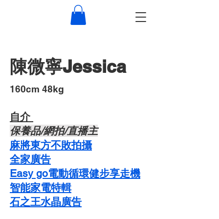
陳微寧Jessica
​160cm 48kg
自介 ​
​保養品/網拍/直播主
麻將東方不敗拍攝
​全家廣告
Easy go電動循環健步享走機
智能家電特輯
石之王水晶廣告