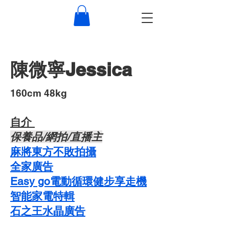
陳微寧Jessica
​160cm 48kg
自介 ​
​保養品/網拍/直播主
麻將東方不敗拍攝
​全家廣告
Easy go電動循環健步享走機
智能家電特輯
石之王水晶廣告