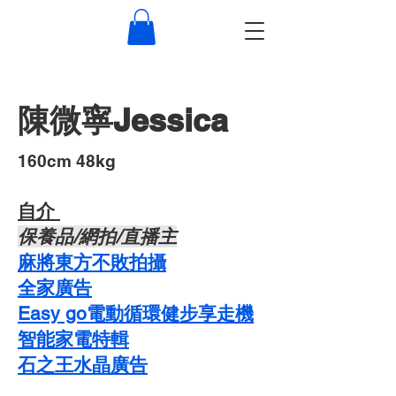
陳微寧Jessica
​160cm 48kg
自介 ​
​保養品/網拍/直播主
麻將東方不敗拍攝
​全家廣告
Easy go電動循環健步享走機
智能家電特輯
石之王水晶廣告