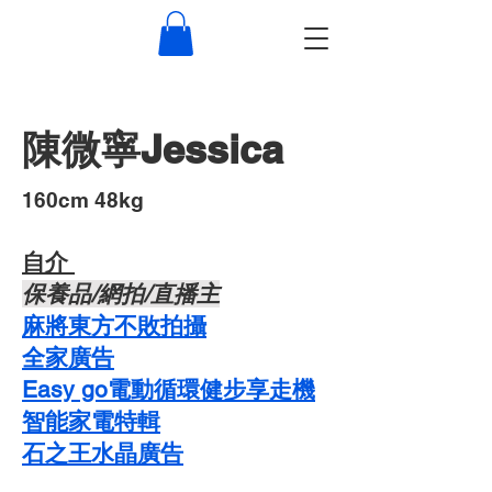
陳微寧Jessica
​160cm 48kg
自介 ​
​保養品/網拍/直播主
麻將東方不敗拍攝
​全家廣告
Easy go電動循環健步享走機
智能家電特輯
石之王水晶廣告