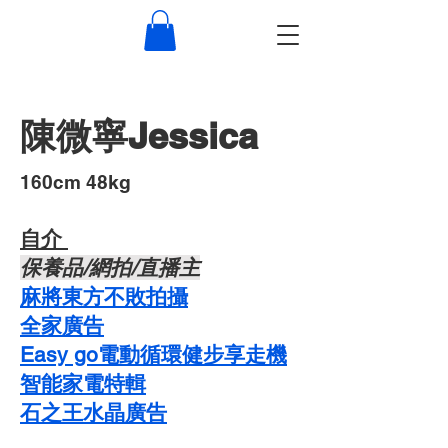
陳微寧Jessica
​160cm 48kg
自介 ​
​保養品/網拍/直播主
麻將東方不敗拍攝
​全家廣告
Easy go電動循環健步享走機
智能家電特輯
石之王水晶廣告