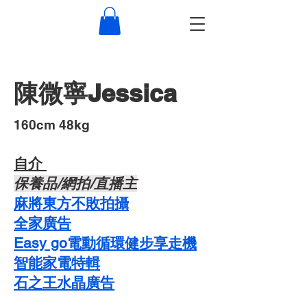
陳微寧Jessica
​160cm 48kg
自介 ​
​保養品/網拍/直播主
麻將東方不敗拍攝
​全家廣告
Easy go電動循環健步享走機
智能家電特輯
石之王水晶廣告