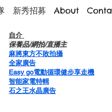
隊
新秀招募
About
Conta
自介 ​
​保養品/網拍/直播主
麻將東方不敗拍攝
​全家廣告
Easy go電動循環健步享走機
智能家電特輯
石之王水晶廣告