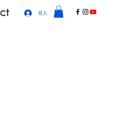
ct
登入