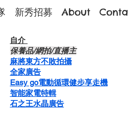
隊
新秀招募
About
Conta
自介 ​
​保養品/網拍/直播主
麻將東方不敗拍攝
​全家廣告
Easy go電動循環健步享走機
智能家電特輯
石之王水晶廣告