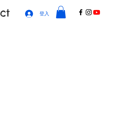
ct
登入