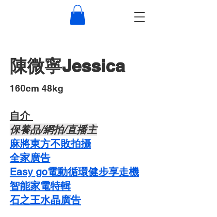
陳微寧Jessica
​160cm 48kg
自介 ​
​保養品/網拍/直播主
麻將東方不敗拍攝
​全家廣告
Easy go電動循環健步享走機
智能家電特輯
石之王水晶廣告