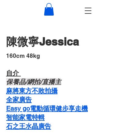
陳微寧Jessica
​160cm 48kg
自介 ​
​保養品/網拍/直播主
麻將東方不敗拍攝
​全家廣告
Easy go電動循環健步享走機
智能家電特輯
石之王水晶廣告